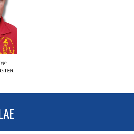
nge
IGTER
LAE