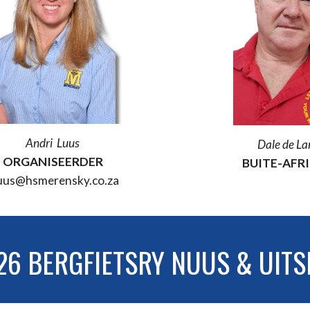
Andri Luus
Dale de La
ORGANISEERDER
BUITE-
AFR
uus
@hsmerensky.co.za
26 BERGFIETSRY
NUUS & UITS