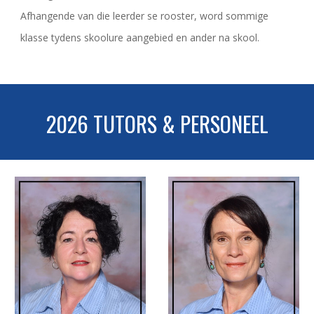
Afhangende van die leerder se rooster, word sommige
klasse tydens skoolure aangebied en ander na skool.
2026 TUTORS & PERSONEEL