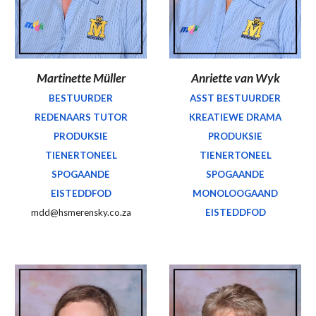
Martinette Müller
Anriette van Wyk
BESTUURDER
ASST BESTUURDER
REDENAARS TUTOR
KREATIEWE DRAMA
PRODUKSIE
PRODUKSIE
TIENERTONEEL
TIENERTONEEL
SPOGAANDE
SPOGAANDE
EISTEDDFOD
MONOLOOGAAND
mdd@hsmerensky.co.za
EISTEDDFOD