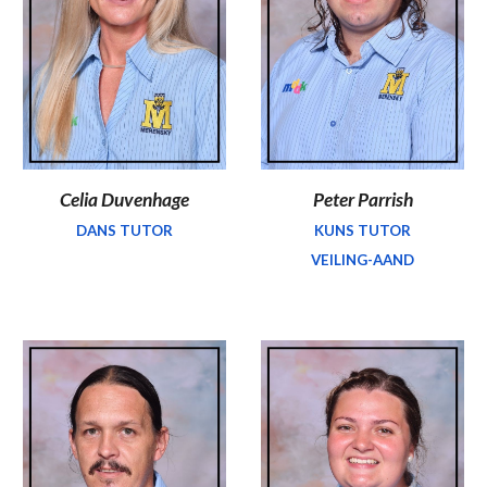
Celia Duvenhage
Peter Parrish
DANS TUTOR
KUNS TUTOR
VEILING-AAND