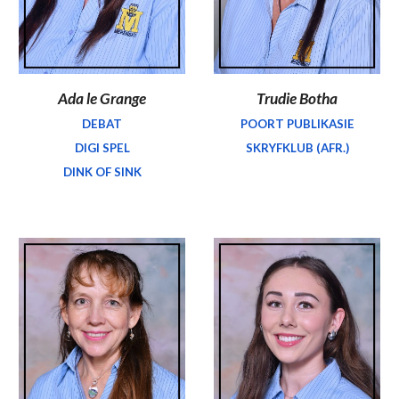
Ada le Grange
Trudie Botha
DEBAT
POORT PUBLIKASIE
DIGI SPEL
SKRYFKLUB (AFR.)
DINK OF SINK